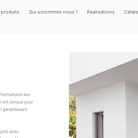
 produits
Qui sommmes-nous ?
Réalisations
Catal
 fermetures sur-
e est conçue pour
n garantissant
ojets avec