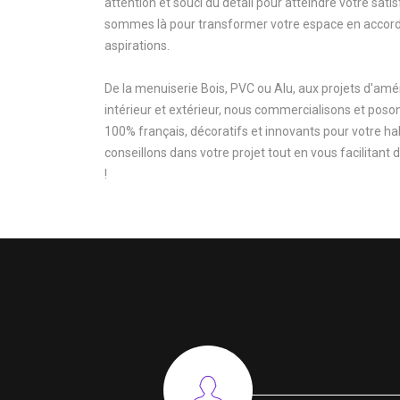
attention et souci du détail pour atteindre votre sati
sommes là pour transformer votre espace en accord
aspirations.
De la menuiserie Bois, PVC ou Alu, aux projets d'a
intérieur et extérieur, nous commercialisons et poso
100% français, décoratifs et innovants pour votre ha
conseillons dans votre projet tout en vous facilitant 
!