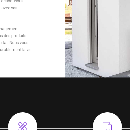
sfaction. Nous
 avec vos
ménagement
ns des produits
bitat. Nous vous
durablement la vie